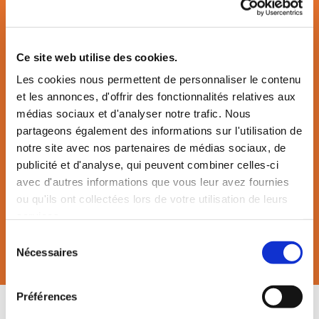
Ce site web utilise des cookies.
Dépannage le week-end
Les cookies nous permettent de personnaliser le contenu
Parce qu'une panne peut arriver n'importe quand, nous
et les annonces, d'offrir des fonctionnalités relatives aux
assurons un service de dépannage le week-end.
médias sociaux et d'analyser notre trafic. Nous
partageons également des informations sur l'utilisation de
notre site avec nos partenaires de médias sociaux, de
publicité et d'analyse, qui peuvent combiner celles-ci
avec d'autres informations que vous leur avez fournies
ou qu'ils ont collectées lors de votre utilisation de leurs
L'expertise de professionnels confirmés
services.
Notre métier, c'est d'abord connaître le vôtre. Notre équipe
Sélection
Nécessaires
du
est consciente de vos exigences et de vos besoins.
consentement
Préférences
Experts en cuisines professionnelles